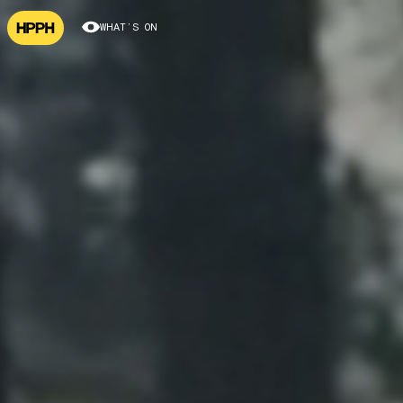
WHAT’S ON